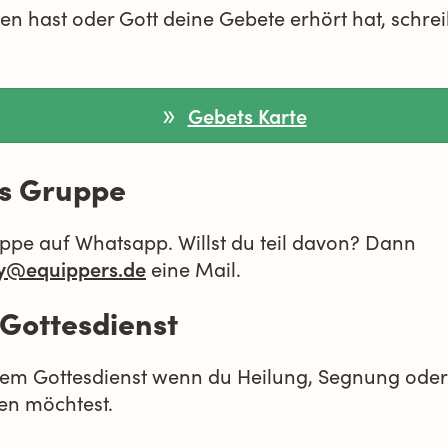
n hast oder Gott deine Gebete erhört hat, schre
Gebets Karte
s Gruppe
ppe auf Whatsapp. Willst du teil davon? Dann
ry@equippers.de
eine Mail.
Gottesdienst
dem Gottesdienst wenn du Heilung, Segnung oder
en möchtest.