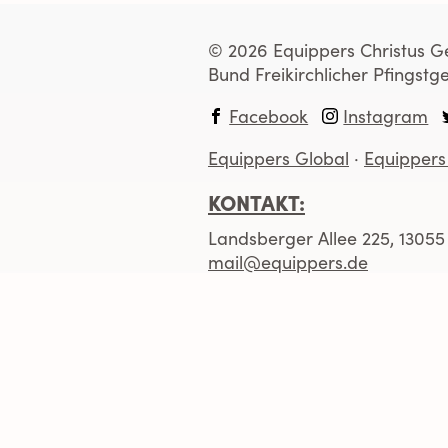
© 2026 Equippers Christus Gem
Bund Freikirchlicher Pfings
Facebook
Instagram
Equippers Global
Equippers
KONTAKT:
Landsberger Allee 225, 13055 
mail@equippers.de
+49 (0)30 286 606 18
BANKVERBINDUNG:
Inhaber:
Equippers - Christus
IBAN:
DE18500921000001744
BIC:
GENODE51BH2
Bank:
SKB Bad Homburg