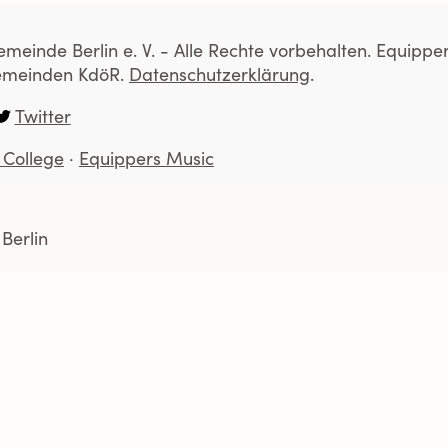
einde Berlin e. V. - Alle Rechte vorbehalten. Equippers
tgemeinden KdöR.
Datenschutzerklärung
.
Twitter
 College
Equippers Music
Berlin
 Gemeinde Berlin e. V.
607